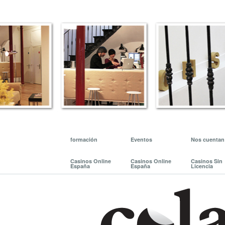
formación
Eventos
Nos cuentan
Casinos Online
Casinos Online
Casinos Sin
España
España
Licencia