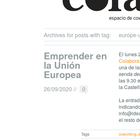
Archives for posts with tag:
europe-
Emprender en
El lunes
Colabora
la Unión
una de l
Europea
senda del
las 9.30 
la Castel
26/09/2020
//
0
La entrad
indicando
info@ide
el resto d
Tags
coworking
,