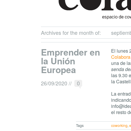
Archives for the month of:
septiem
Emprender en
El lunes
Colabora
la Unión
una de l
Europea
senda del
las 9.30 
la Castel
26/09/2020
//
0
La entrad
indicando
info@ide
el resto d
Tags
coworking
,