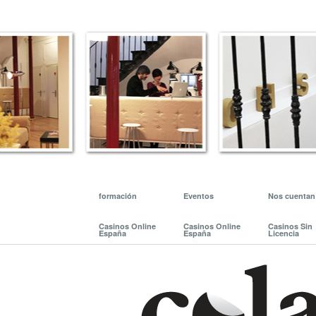
formación
Eventos
Nos cuentan
Casinos Online
Casinos Online
Casinos Sin
España
España
Licencia