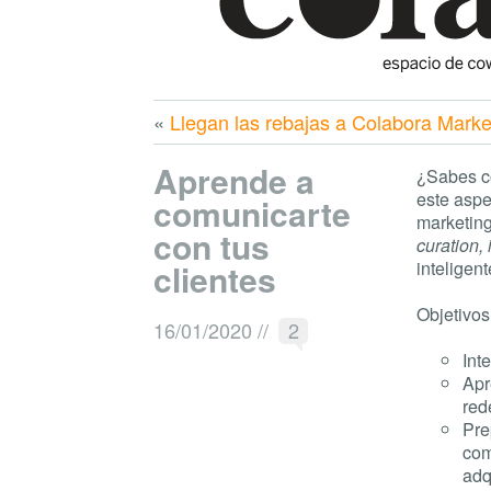
«
Llegan las rebajas a Colabora Marke
Aprende a
¿Sabes có
este aspe
comunicarte
marketing
con tus
curation,
clientes
inteligent
Objetivos
16/01/2020
//
2
Int
Apr
red
Pre
com
adq