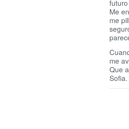
futuro
Me enc
me pil
seguro
parec
Cuand
me av
Que a
Sofia.