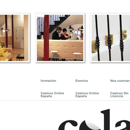
formación
Eventos
Nos cuentan
Casinos Online
Casinos Online
Casinos Sin
España
España
Licencia