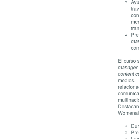
Ayu
tra
con
mer
tra
Pre
ma
com
El curso 
manager
content c
medios. H
relaciona
comunicac
multinaci
Destacan,
Womenali
Dur
Pre
Lug