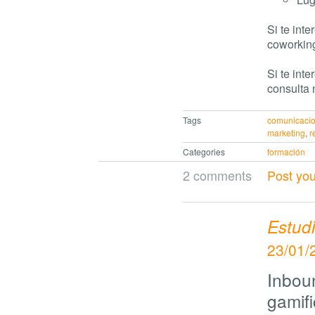
Si te int
coworkin
Si te int
consulta
Tags
comunicaci
marketing
,
r
Categories
formación
2 comments
Post yo
Estud
23/01/
Inboun
gamif