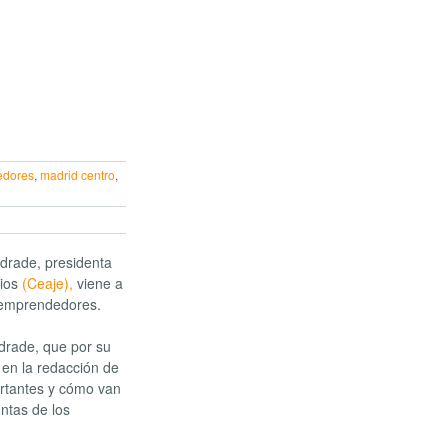
edores
,
madrid centro
,
ndrade, presidenta
rios
(Ceaje),
viene a
 emprendedores.
drade, que por su
 en la redacción de
ortantes y cómo van
ntas de los