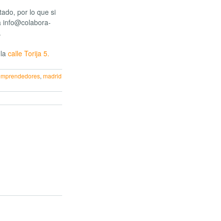
tado, por lo que si
a
info@colabora-
.
 la
calle Torija 5.
 emprendedores
,
madrid