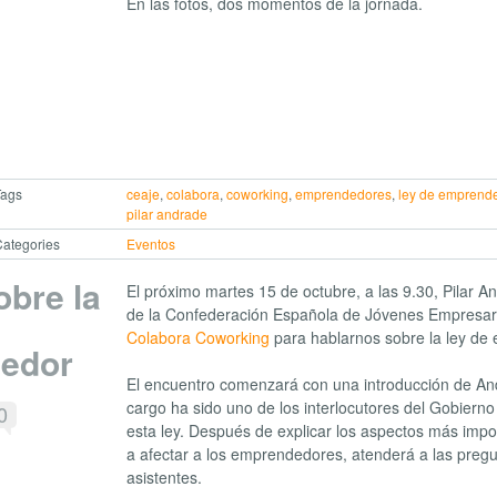
En las fotos, dos momentos de la jornada.
Tags
ceaje
,
colabora
,
coworking
,
emprendedores
,
ley de emprend
pilar andrade
ategories
Eventos
obre la
El próximo martes 15 de octubre, a las 9.30, Pilar A
de la Confederación Española de Jóvenes Empresa
Colabora Coworking
para hablarnos sobre la ley de
edor
El encuentro comenzará con una introducción de An
cargo ha sido uno de los interlocutores del Gobierno
0
esta ley. Después de explicar los aspectos más imp
a afectar a los emprendedores, atenderá a las pregu
asistentes.