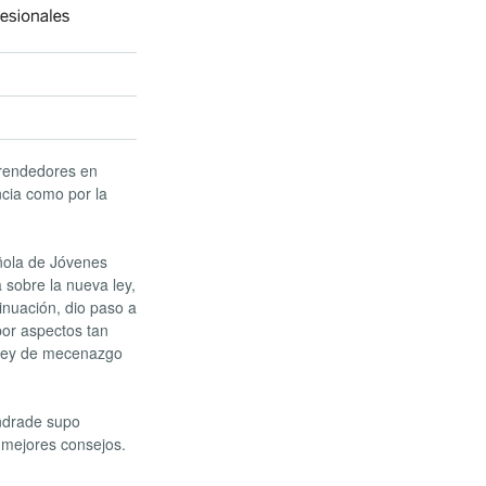
prendedores en
ncia como por la
ñola de Jóvenes
 sobre la nueva ley,
inuación, dio paso a
or aspectos tan
a ley de mecenazgo
ndrade supo
s mejores consejos.