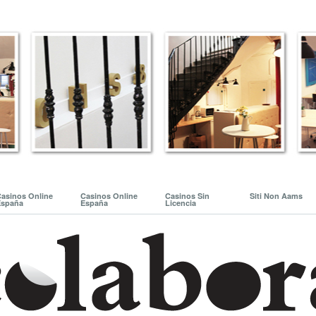
asinos Online
Casinos Online
Casinos Sin
Siti Non Aams
España
España
Licencia