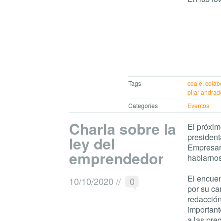
Tags
ceaje
,
colab
pilar andrad
Categories
Eventos
Charla sobre la
El próxim
presiden
ley del
Empresa
emprendedor
hablarnos
El encue
10/10/2020
//
0
por su ca
redacción
important
a las pre