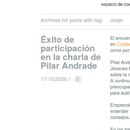
Archives for posts with tag:
ceaje
Éxito de
El encuen
en
Colab
participación
como por 
en la charla de
Pilar Andrade
Pilar And
Jóvenes 
sobre la 
17/10/2020
//
0
A continu
preocupad
para autó
Emprende
entender 
consejos.
En las fo