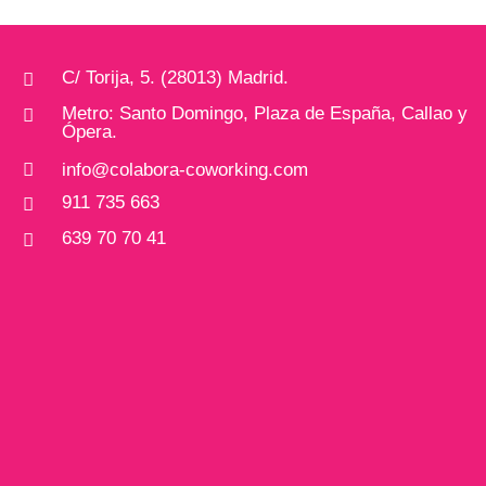
C/ Torija, 5. (28013) Madrid.

Metro: Santo Domingo, Plaza de España, Callao y

Ópera.

info@colabora-coworking.com
911 735 663

639 70 70 41
