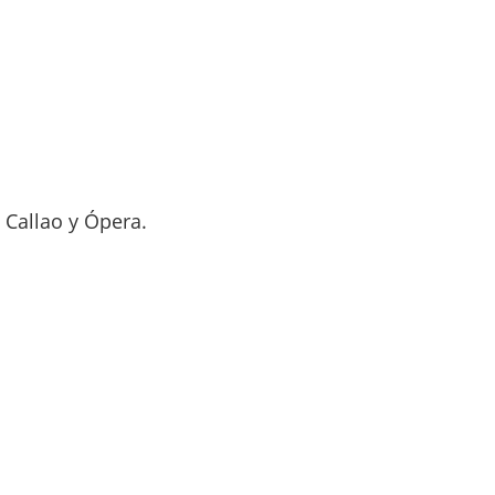
 Callao y Ópera.