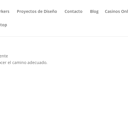
rkers
Proyectos de Diseño
Contacto
Blog
Casinos On
stop
iente
cer el camino adecuado.