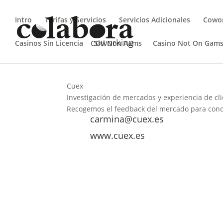
Intro
Tarifas y Servicios
Servicios Adicionales
Cowo
Casinos Sin Licencia
Siti Non Aams
Casino Not On Gam
Cuex
Investigación de mercados y experiencia de cl
Recogemos el feedback del mercado para cono
carmina@cuex.es
www.cuex.es