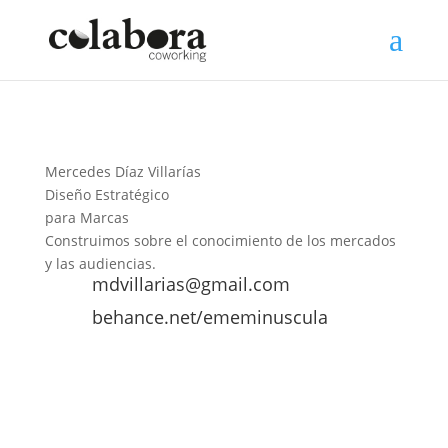
Mercedes Díaz Villarías
Diseño Estratégico
para Marcas
Construimos sobre el conocimiento de los mercados
y las audiencias.
mdvillarias@gmail.com
behance.net/ememinuscula