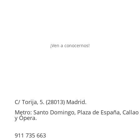
¡Ven a conocernos!
C/ Torija, 5. (28013) Madrid.

Metro: Santo Domingo, Plaza de España, Callao

y Ópera.

info@colabora-coworking.com
911 735 663
